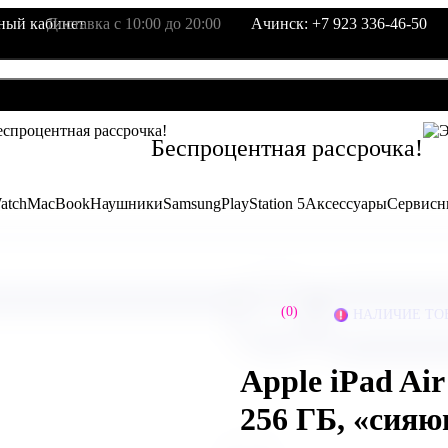
ный кабинет
Доставка с 10:00 до 20:00
Ачинск: +7 923 336-46-50
Беcпроцентная рассрочка!
atch
MacBook
Наушники
Samsung
PlayStation 5
Аксессуары
Сервисн
(0)
НАЛИЧИЕ ТО
Apple iPad Air
256 ГБ, «сияю