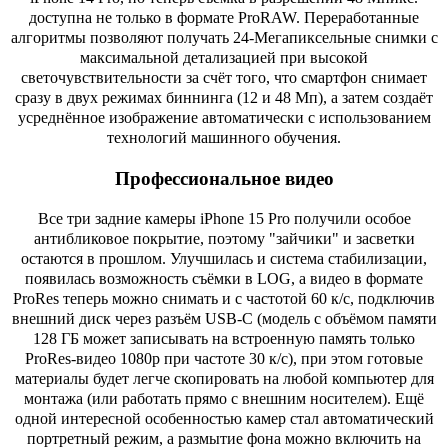
доступна не только в формате ProRAW. Переработанные
алгоритмы позволяют получать 24-Мегапиксельные снимки с
максимальной детализацией при высокой
светочувствительности за счёт того, что смартфон снимает
сразу в двух режимах биннинга (12 и 48 Мп), а затем создаёт
усреднённое изображение автоматически с использованием
технологий машинного обучения.
Профессиональное видео
Все три задние камеры iPhone 15 Pro получили особое
антибликовое покрытие, поэтому "зайчики" и засветки
остаются в прошлом. Улучшилась и система стабилизации,
появилась возможность съёмки в LOG, а видео в формате
ProRes теперь можно снимать и с частотой 60 к/с, подключив
внешний диск через разъём USB-C (модель с объёмом памяти
128 ГБ может записывать на встроенную память только
ProRes-видео 1080p при частоте 30 к/с), при этом готовые
материалы будет легче скопировать на любой компьютер для
монтажа (или работать прямо с внешним носителем). Ещё
одной интересной особенностью камер стал автоматический
портретный режим, а размытие фона можно включить на