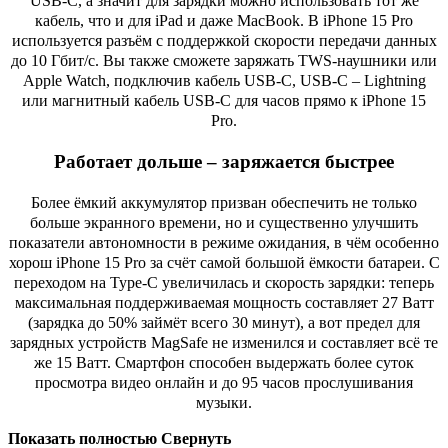
USB-C, а значит для зарядки можно использовать тот же
кабель, что и для iPad и даже MacBook. В iPhone 15 Pro
используется разъём с поддержкой скорости передачи данных
до 10 Гбит/с. Вы также сможете заряжать TWS-наушники или
Apple Watch, подключив кабель USB-C, USB-C – Lightning
или магнитный кабель USB-C для часов прямо к iPhone 15
Pro.
Работает дольше – заряжается быстрее
Более ёмкий аккумулятор призван обеспечить не только
больше экранного времени, но и существенно улучшить
показатели автономности в режиме ожидания, в чём особенно
хорош iPhone 15 Pro за счёт самой большой ёмкости батареи. С
переходом на Type-C увеличилась и скорость зарядки: теперь
максимальная поддерживаемая мощность составляет 27 Ватт
(зарядка до 50% займёт всего 30 минут), а вот предел для
зарядных устройств MagSafe не изменился и составляет всё те
же 15 Ватт. Смартфон способен выдержать более суток
просмотра видео онлайн и до 95 часов прослушивания
музыки.
Показать полностью
Свернуть