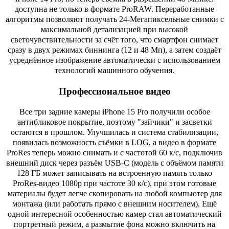
доступна не только в формате ProRAW. Переработанные
алгоритмы позволяют получать 24-Мегапиксельные снимки с
максимальной детализацией при высокой
светочувствительности за счёт того, что смартфон снимает
сразу в двух режимах биннинга (12 и 48 Мп), а затем создаёт
усреднённое изображение автоматически с использованием
технологий машинного обучения.
Профессиональное видео
Все три задние камеры iPhone 15 Pro получили особое
антибликовое покрытие, поэтому "зайчики" и засветки
остаются в прошлом. Улучшилась и система стабилизации,
появилась возможность съёмки в LOG, а видео в формате
ProRes теперь можно снимать и с частотой 60 к/с, подключив
внешний диск через разъём USB-C (модель с объёмом памяти
128 ГБ может записывать на встроенную память только
ProRes-видео 1080p при частоте 30 к/с), при этом готовые
материалы будет легче скопировать на любой компьютер для
монтажа (или работать прямо с внешним носителем). Ещё
одной интересной особенностью камер стал автоматический
портретный режим, а размытие фона можно включить на