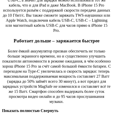
USB-C, а значит для зарядки можно использовать тот же
кабель, что и для iPad и даже MacBook. В iPhone 15 Pro
используется разъём с поддержкой скорости передачи данных
до 10 Гбит/с. Вы также сможете заряжать TWS-наушники или
Apple Watch, подключив кабель USB-C, USB-C – Lightning
или магнитный кабель USB-C для часов прямо к iPhone 15
Pro.
Работает дольше – заряжается быстрее
Более ёмкий аккумулятор призван обеспечить не только
больше экранного времени, но и существенно улучшить
показатели автономности в режиме ожидания, в чём особенно
хорош iPhone 15 Pro за счёт самой большой ёмкости батареи. С
переходом на Type-C увеличилась и скорость зарядки: теперь
максимальная поддерживаемая мощность составляет 27 Ватт
(зарядка до 50% займёт всего 30 минут), а вот предел для
зарядных устройств MagSafe не изменился и составляет всё те
же 15 Ватт. Смартфон способен выдержать более суток
просмотра видео онлайн и до 95 часов прослушивания
музыки.
Показать полностью
Свернуть