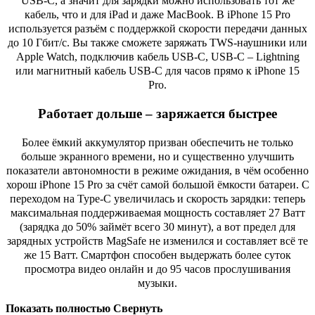
USB-C, а значит для зарядки можно использовать тот же
кабель, что и для iPad и даже MacBook. В iPhone 15 Pro
используется разъём с поддержкой скорости передачи данных
до 10 Гбит/с. Вы также сможете заряжать TWS-наушники или
Apple Watch, подключив кабель USB-C, USB-C – Lightning
или магнитный кабель USB-C для часов прямо к iPhone 15
Pro.
Работает дольше – заряжается быстрее
Более ёмкий аккумулятор призван обеспечить не только
больше экранного времени, но и существенно улучшить
показатели автономности в режиме ожидания, в чём особенно
хорош iPhone 15 Pro за счёт самой большой ёмкости батареи. С
переходом на Type-C увеличилась и скорость зарядки: теперь
максимальная поддерживаемая мощность составляет 27 Ватт
(зарядка до 50% займёт всего 30 минут), а вот предел для
зарядных устройств MagSafe не изменился и составляет всё те
же 15 Ватт. Смартфон способен выдержать более суток
просмотра видео онлайн и до 95 часов прослушивания
музыки.
Показать полностью
Свернуть