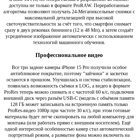
доступна не только в формате ProRAW. Переработанные
алгоритмы позволяют получать 24-Мегапиксельные снимки с
максимальной детализацией при высокой
светочувствительности за счёт того, что смартфон снимает
сразу в двух режимах биннинга (12 и 48 Мп), а затем создаёт
усреднённое изображение автоматически с использованием
технологий машинного обучения.
Профессиональное видео
Все три задние камеры iPhone 15 Pro получили особое
антибликовое покрытие, поэтому "зайчики" и засветки
остаются в прошлом. Улучшилась и система стабилизации,
появилась возможность съёмки в LOG, а видео в формате
ProRes теперь можно снимать и с частотой 60 к/с, подключив
внешний диск через разъём USB-C (модель с объёмом памяти
128 ГБ может записывать на встроенную память только
ProRes-видео 1080p при частоте 30 к/с), при этом готовые
материалы будет легче скопировать на любой компьютер для
монтажа (или работать прямо с внешним носителем). Ещё
одной интересной особенностью камер стал автоматический
портретный режим, а размытие фона можно включить на