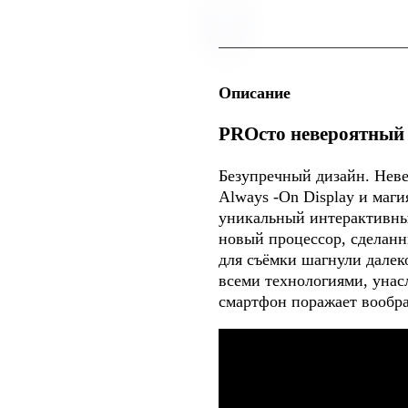
Описание
PROсто невероятный
Безупречный дизайн. Нев
Always -On Display и маги
уникальный интерактивный
новый процессор, сделан
для съёмки шагнули далек
всеми технологиями, уна
смартфон поражает вообр