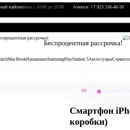
ный кабинет
Доставка с 10:00 до 20:00
Ачинск: +7 923 336-46-50
Беcпроцентная рассрочка!
atch
MacBook
Наушники
Samsung
PlayStation 5
Аксессуары
Сервисн
(0)
НАЛИЧИЕ ТО
Смартфон iPho
коробки)